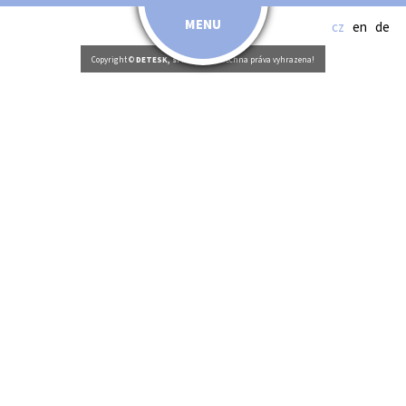
MENU
cz
en
de
Copyright ©
DETESK, s. r. o.
2026. Všechna práva vyhrazena!